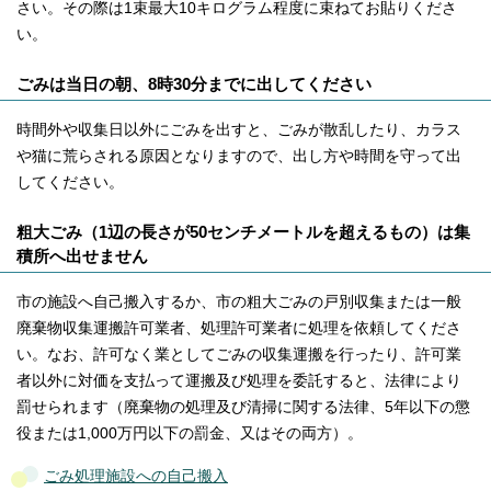
さい。その際は1束最大10キログラム程度に束ねてお貼りくださ
い。
ごみは当日の朝、8時30分までに出してください
時間外や収集日以外にごみを出すと、ごみが散乱したり、カラス
や猫に荒らされる原因となりますので、出し方や時間を守って出
してください。
粗大ごみ（1辺の長さが50センチメートルを超えるもの）は集
積所へ出せません
市の施設へ自己搬入するか、市の粗大ごみの戸別収集または一般
廃棄物収集運搬許可業者、処理許可業者に処理を依頼してくださ
い。なお、許可なく業としてごみの収集運搬を行ったり、許可業
者以外に対価を支払って運搬及び処理を委託すると、法律により
罰せられます（廃棄物の処理及び清掃に関する法律、5年以下の懲
役または1,000万円以下の罰金、又はその両方）。
ごみ処理施設への自己搬入