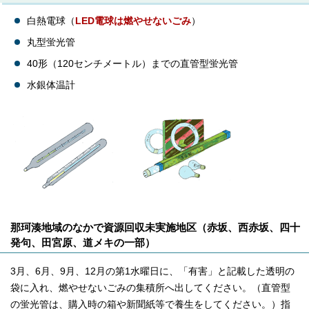
白熱電球（
LED電球は燃やせないごみ
）
丸型蛍光管
40形（120センチメートル）までの直管型蛍光管
水銀体温計
那珂湊地域のなかで資源回収未実施地区（赤坂、西赤坂、四十
発句、田宮原、道メキの一部）
3月、6月、9月、12月の第1水曜日に、「有害」と記載した透明の
袋に入れ、燃やせないごみの集積所へ出してください。（直管型
の蛍光管は、購入時の箱や新聞紙等で養生をしてください。）指