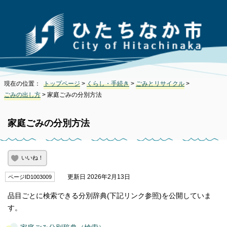
現在の位置：
トップページ
>
くらし・手続き
>
ごみとリサイクル
>
ごみの出し方
> 家庭ごみの分別方法
家庭ごみの分別方法
いいね！
更新日 2026年2月13日
ページID1003009
品目ごとに検索できる分別辞典(下記リンク参照)を公開していま
す。