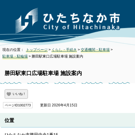
現在の位置：
トップページ
>
くらし・手続き
>
交通機関・駐車場
>
駐車場・駐輪場
> 勝田駅東口広場駐車場 施設案内
勝田駅東口広場駐車場 施設案内
いいね！
更新日 2026年4月15日
ページID1002773
位置
ひたちなか市勝田中央1番15