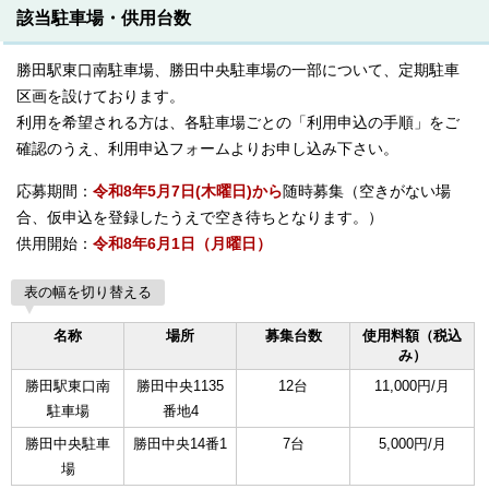
該当駐車場・供用台数
勝田駅東口南駐車場、勝田中央駐車場の一部について、定期駐車
区画を設けております。
利用を希望される方は、各駐車場ごとの「利用申込の手順」をご
確認のうえ、利用申込フォームよりお申し込み下さい。
応募期間：
令和8年5月7日(木曜日)から
随時募集（空きがない場
合、仮申込を登録したうえで空き待ちとなります。）
供用開始：
令和8年6月1日（月曜日）
表の幅を切り替える
名称
場所
募集台数
使用料額（税込
み）
勝田駅東口南
勝田中央1135
12台
11,000円/月
駐車場
番地4
勝田中央駐車
勝田中央14番1
7台
5,000円/月
場