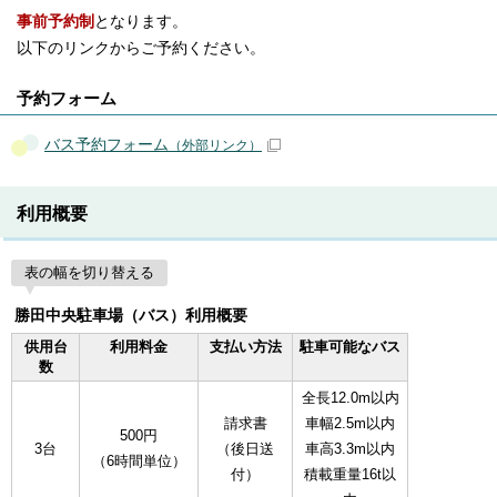
事前予約制
となります。
以下のリンクからご予約ください。
予約フォーム
バス予約フォーム
（外部リンク）
利用概要
表の幅を切り替える
勝田中央駐車場（バス）利用概要
供用台
利用料金
支払い方法
駐車可能なバス
数
全長12.0m以内
請求書
車幅2.5m以内
500円
3台
（後日送
車高3.3m以内
（6時間単位）
付）
積載重量16t以