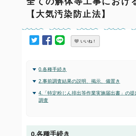
全ての解体等工事におけ
【大気汚染防止法】
いいね！
0.各種手続き
2.事前調査結果の説明、掲示、備置き
4.「特定粉じん排出等作業実施届出書」の提
調査
0.各種手続き