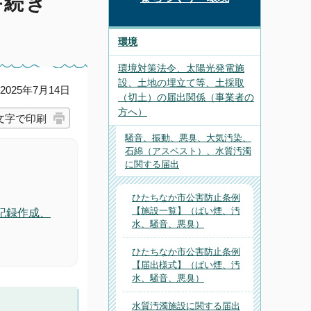
手続き
環境
環境対策法令、太陽光発電施
設、土地の埋立て等、土採取
025年7月14日
（切土）の届出関係（事業者の
方へ）
文字で印刷
騒音、振動、悪臭、大気汚染、
石綿（アスベスト）、水質汚濁
に関する届出
ひたちなか市公害防止条例
【施設一覧】（ばい煙、汚
記録作成、
水、騒音、悪臭）
ひたちなか市公害防止条例
【届出様式】（ばい煙、汚
水、騒音、悪臭）
水質汚濁施設に関する届出