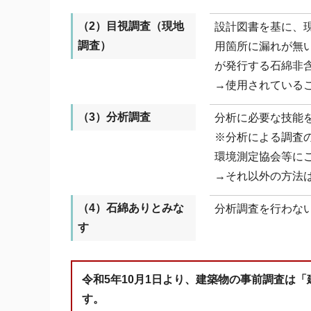
（2）目視調査（現地
設計図書を基に、
調査）
用箇所に漏れが無
が発行する石綿非
→使用されている
（3）分析調査
分析に必要な技能
※分析による調査
環境測定協会等に
→それ以外の方法は
（4）石綿ありとみな
分析調査を行わな
す
令和5年10月1日より、建築物の事前調査は
す。