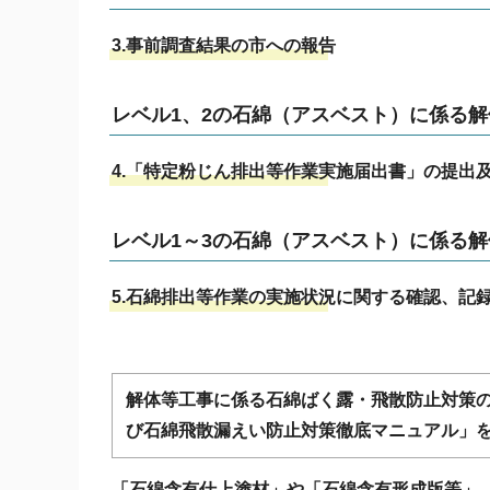
3.事前調査結果の市への報告
レベル1、2の石綿（アスベスト）に係る
4.「特定粉じん排出等作業実施届出書」の提出
レベル1～3の石綿（アスベスト）に係る
5.石綿排出等作業の実施状況に関する確認、記
解体等工事に係る石綿ばく露・飛散防止対策
び石綿飛散漏えい防止対策徹底マニュアル」
「石綿含有仕上塗材」や「石綿含有形成版等」