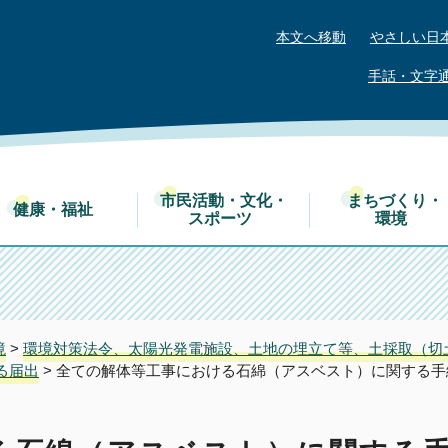
本文へ移動
やさしい日
手話・文字
市民活動・文化・
まちづくり・
健康・福祉
スポーツ
環境
境
>
環境対策法令、太陽光発電施設、土地の埋立て等、土採取（切
る届出
> 全ての解体等工事における石綿（アスベスト）に関する