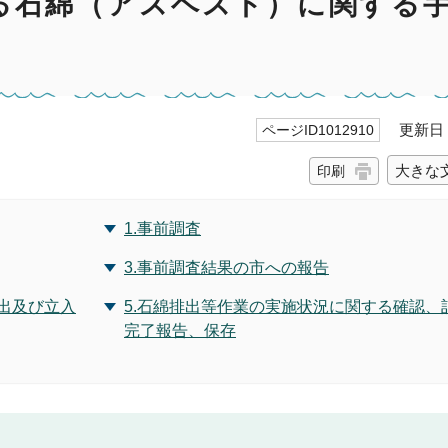
る石綿（アスベスト）に関する
更新日 2
ページID1012910
大きな
印刷
1.事前調査
3.事前調査結果の市への報告
出及び立入
5.石綿排出等作業の実施状況に関する確認、
完了報告、保存