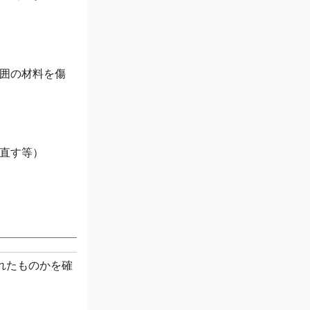
囲の材料を傷
直す等）
れたものかを確