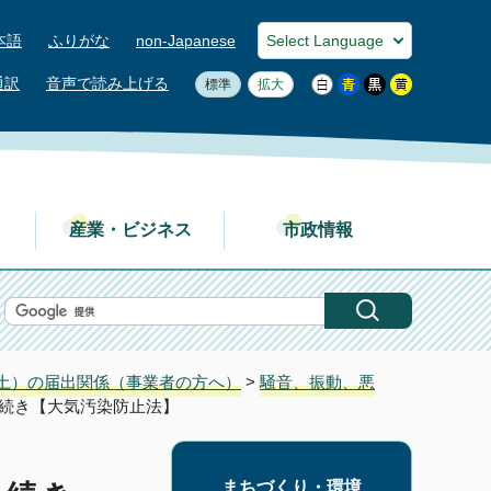
本語
ふりがな
non-Japanese
通訳
音声で読み上げる
標準
拡大
産業・ビジネス
市政情報
土）の届出関係（事業者の方へ）
>
騒音、振動、悪
手続き【大気汚染防止法】
まちづくり・環境