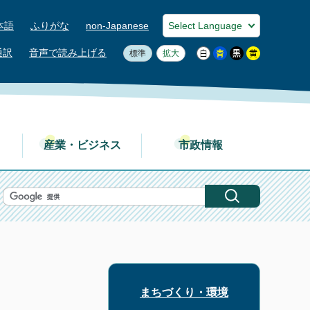
本語
ふりがな
non-Japanese
通訳
音声で読み上げる
標準
拡大
産業・ビジネス
市政情報
まちづくり・環境