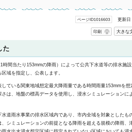
更新日 2
ページID1016603
大きな
印刷
した
（1時間当たり153mmの降雨）によって公共下水道等の排水施
る区域を指定し、公表します。
している関東地域想定最大降雨量である時間雨量153mmを想
深さは、地盤の標高データを使用し、浸水シミュレーションに
下水道雨水事業の排水区域内であり、市内全域を対象としたも
は、シミュレーションの前提となる降雨を超える規模の降雨、
の雨水出水浸水想定区域に指定されていない区域においても浸