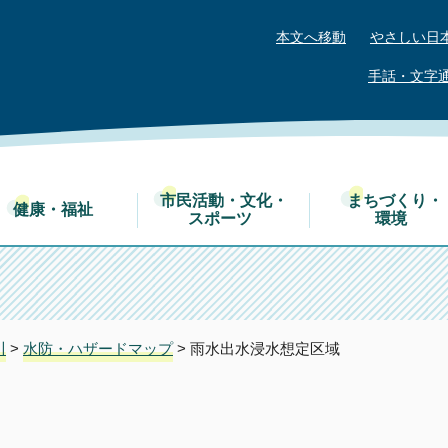
本文へ移動
やさしい日
手話・文字
市民活動・文化・
まちづくり・
健康・福祉
スポーツ
環境
川
>
水防・ハザードマップ
> 雨水出水浸水想定区域