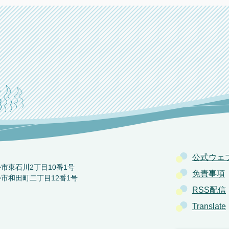
公式ウェ
か市東石川2丁目10番1号
免責事項
か市和田町二丁目12番1号
RSS配信
Translate