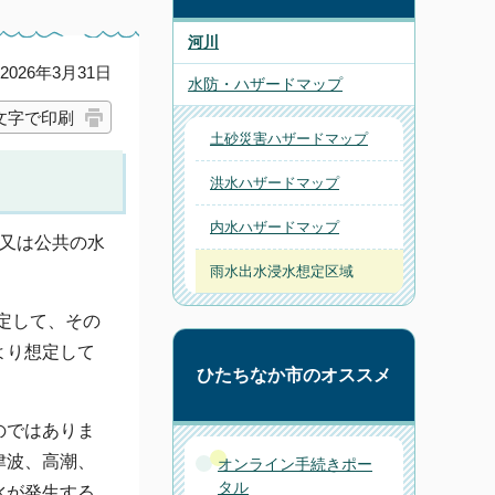
河川
026年3月31日
水防・ハザードマップ
文字で印刷
土砂災害ハザードマップ
洪水ハザードマップ
内水ハザードマップ
設又は公共の水
雨水出水浸水想定区域
定して、その
より想定して
ひたちなか市のオススメ
のではありま
津波、高潮、
オンライン手続きポー
タル
水が発生する