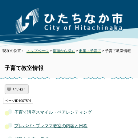
現在の位置：
トップページ
>
場面から探す
>
出産・子育て
> 子育て教室情報
子育て教室情報
いいね！
ページID1007591
子育て講座スマイル・ペアレンティング
プレパパ・プレママ教室の内容と日程