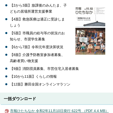
【2から3面】放課後のみんたま、子
どもの居場所運営支援事業
【4面】救急医療は適正に受診しま
しょう
【5面】市職員の給与等の状況のお
知らせ、市奨学生募集
【6から7面】令和元年度決算状況
【8面】介護予防教室参加者募集、
高齢者買い物支援
【9面】消防団員募集、市営住宅入居者募集
【10から11面】くらしの情報
【12面】勝田全国オンラインマラソン
一括ダウンロード
市報ひたちなか 令和2年11月10日発行 622号 （PDF 4.4 MB）