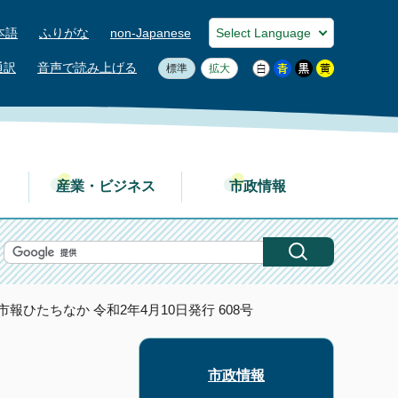
本語
ふりがな
non-Japanese
通訳
音声で読み上げる
標準
拡大
産業・ビジネス
市政情報
 市報ひたちなか 令和2年4月10日発行 608号
市政情報