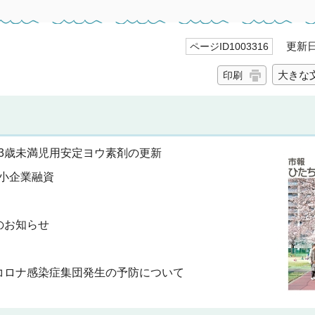
更新日 
ページID1003316
大きな
印刷
3歳未満児用安定ヨウ素剤の更新
小企業融資
のお知らせ
コロナ感染症集団発生の予防について