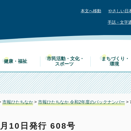
本文へ移動
やさしい日
手話・文字
市民活動・文化・
まちづくり・
健康・福祉
スポーツ
環境
>
市報ひたちなか
>
市報ひたちなか 令和2年度のバックナンバー
>
月10日発行 608号