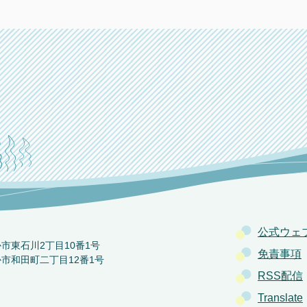
公式ウェ
か市東石川2丁目10番1号
免責事項
か市和田町二丁目12番1号
RSS配信
Translate