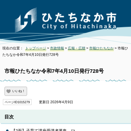
現在の位置：
トップページ
>
市政情報
>
広報・広聴
>
市報ひたちなか
> 市報ひ
たちなか令和7年4月10日発行728号
市報ひたちなか令和7年4月10日発行728号
いいね！
更新日 2026年4月9日
ページID1015279
目次
【2面】子育て講座受講者募集、ひ