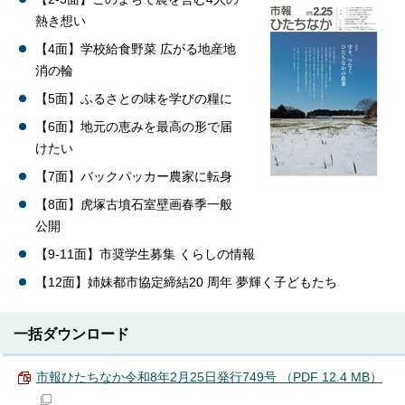
熱き想い
【4面】学校給食野菜 広がる地産地
消の輪
【5面】ふるさとの味を学びの糧に
【6面】地元の恵みを最高の形で届
けたい
【7面】バックパッカー農家に転身
【8面】虎塚古墳石室壁画春季一般
公開
【9-11面】市奨学生募集 くらしの情報
【12面】姉妹都市協定締結20 周年 夢輝く子どもたち
一括ダウンロード
市報ひたちなか令和8年2月25日発行749号 （PDF 12.4 MB）