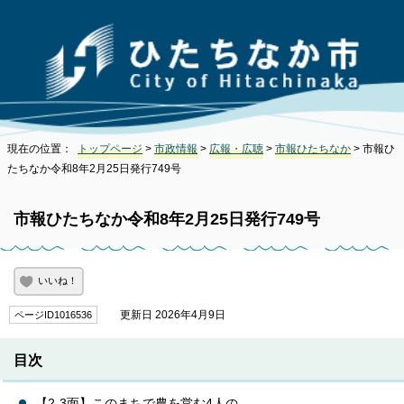
現在の位置：
トップページ
>
市政情報
>
広報・広聴
>
市報ひたちなか
> 市報ひ
たちなか令和8年2月25日発行749号
市報ひたちなか令和8年2月25日発行749号
いいね！
更新日 2026年4月9日
ページID1016536
目次
【2-3面】このまちで農を営む4人の