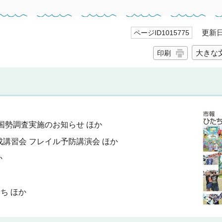
更新日 
ページID1015775
大きな
印刷
国勢調査実施のお知らせ ほか
講習会 フレイル予防講演会 ほか
か
ち ほか