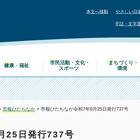
本文へ移動
やさしい日
手話・文字
市民活動・文化・
まちづくり・
健康・福祉
スポーツ
環境
>
市報ひたちなか
> 市報ひたちなか令和7年8月25日発行737号
25日発行737号