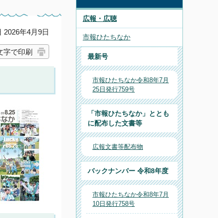
広報・広聴
2026年4月9日
市報ひたちなか
文字で印刷
最新号
市報ひたちなか令和8年7月
25日発行759号
「市報ひたちなか」ととも
に配布した文書等
広報文書等配布物
バックナンバー 令和8年度
市報ひたちなか令和8年7月
10日発行758号