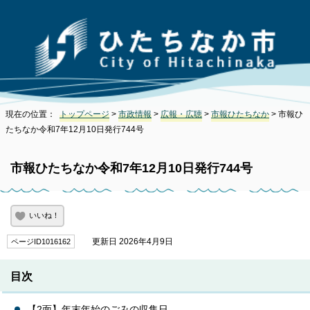
現在の位置：
トップページ
>
市政情報
>
広報・広聴
>
市報ひたちなか
> 市報ひ
たちなか令和7年12月10日発行744号
市報ひたちなか令和7年12月10日発行744号
いいね！
更新日 2026年4月9日
ページID1016162
目次
【2面】年末年始のごみの収集日