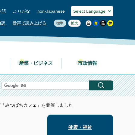
本語
ふりがな
non-Japanese
通訳
音声で読み上げる
標準
拡大
産業・ビジネス
市政情報
度「みつばちカフェ」を開催しました
健康・福祉