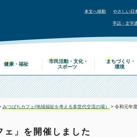
本文へ移動
やさしい日
手話・文字
市民活動・文化・
まちづくり・
健康・福祉
スポーツ
環境
>
みつばちカフェ(地域福祉を考える多世代交流の場）
> 令和元年
フェ」を開催しました