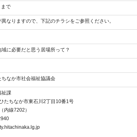
 まで
が異なりますので、下記のチラシをご参照ください。
地域に必要だと思う居場所って？
たちなか市社会福祉協議会
福祉課
茨城県ひたちなか市東石川2丁目10番1号
11（内線7202）
940
hitachinaka.lg.jp