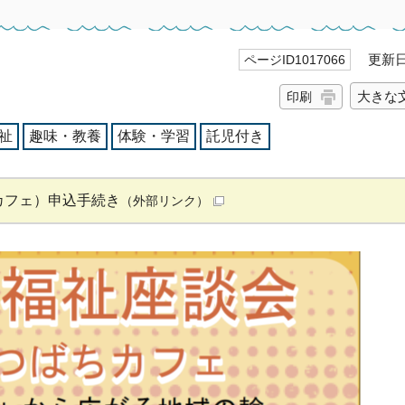
更新日 
ページID1017066
大きな
印刷
祉
趣味・教養
体験・学習
託児付き
カフェ）申込手続き
（外部リンク）