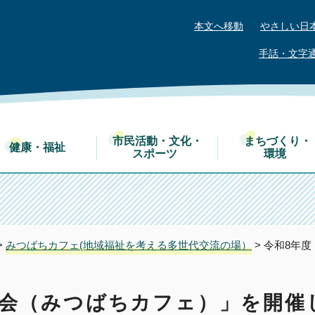
本文へ移動
やさしい日
手話・文字
市民活動・文化・
まちづくり・
健康・福祉
スポーツ
環境
>
みつばちカフェ(地域福祉を考える多世代交流の場）
> 令和8年
談会（みつばちカフェ）」を開催