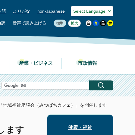
本語
ふりがな
non-Japanese
通訳
音声で読み上げる
標準
拡大
産業・ビジネス
市政情報
度「地域福祉座談会（みつばちカフェ）」を開催します
健康・福祉
します