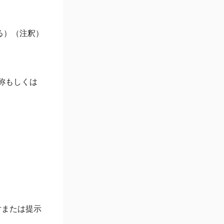
る）（注釈）
称もしくは
付または提示