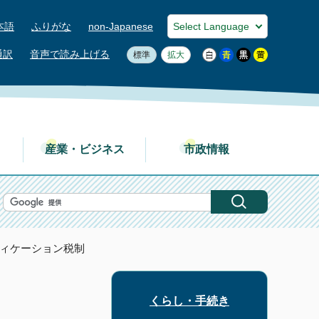
本語
ふりがな
non-Japanese
通訳
音声で読み上げる
標準
拡大
産業・ビジネス
市政情報
ディケーション税制
くらし・手続き