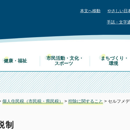
本文へ移動
やさしい日
手話・文字
市民活動・文化・
まちづくり・
健康・福祉
スポーツ
環境
>
個人住民税（市民税・県民税）
>
控除に関すること
> セルフメ
税制