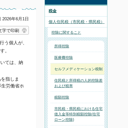
税金
2026年6月1日
個人住民税（市民税・県民税）
文字で印刷
控除に関すること
行う個人が、
所得控除
です。
医療費控除
ついては、納
セルフメディケーション税制
品を指しま
住民税と所得税の人的控除差
厚生労働省ホ
および税率
税額控除
市民税・県民税における住宅
借入金等特別税額控除(住宅
ローン控除)