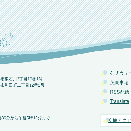
公式ウェ
か市東石川2丁目10番1号
免責事項
か市和田町二丁目12番1号
RSS配信
Translate
30分から午後5時15分まで
交通アク