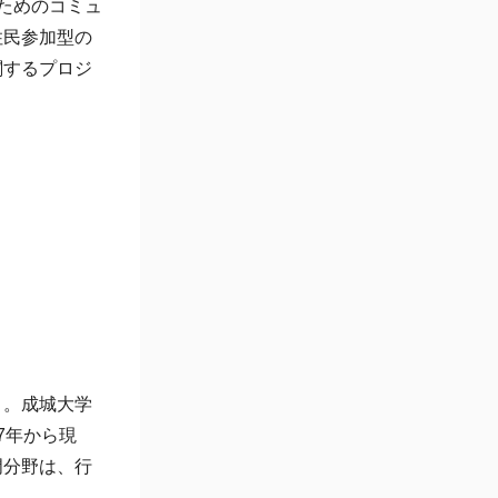
るためのコミュ
住民参加型の
関するプロジ
）。成城大学
7年から現
門分野は、行