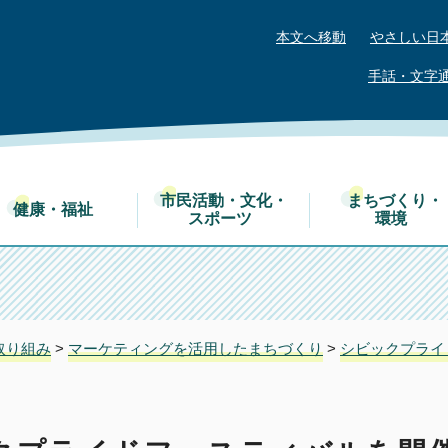
本文へ移動
やさしい日
手話・文字
市民活動・文化・
まちづくり・
健康・福祉
スポーツ
環境
取り組み
>
マーケティングを活用したまちづくり
>
シビックプライ