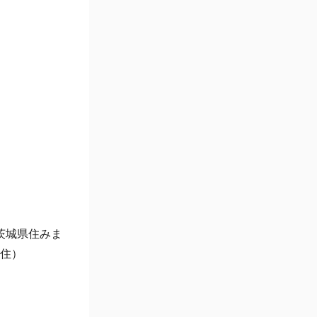
茨城県住みま
在住）