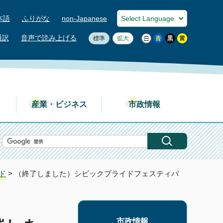
本語
ふりがな
non-Japanese
通訳
音声で読み上げる
標準
拡大
産業・ビジネス
市政情報
ド
> （終了しました）シビックプライドフェスティバ
市政情報