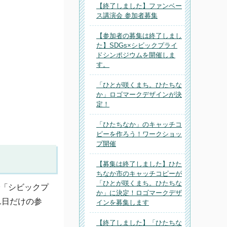
【終了しました】ファンベー
ス講演会 参加者募集
【参加者の募集は終了しまし
た】SDGs×シビックプライ
ドシンポジウムを開催しま
す。
「ひとが咲くまち。ひたちな
か」ロゴマークデザインが決
定！
「ひたちなか」のキャッチコ
ピーを作ろう！ワークショッ
プ開催
【募集は終了しました】ひた
ちなか市のキャッチコピーが
「ひとが咲くまち。ひたちな
で「シビックプ
か」に決定！ロゴマークデザ
1日だけの参
インを募集します
【終了しました】「ひたちな