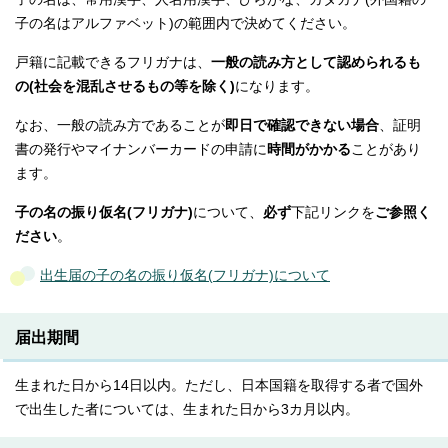
子の名はアルファベット)の範囲内で決めてください。
戸籍に記載できるフリガナは、
一般の読み方として認められるも
の(社会を混乱させるもの等を除く)
になります。
なお、一般の読み方であることが
即日で確認できない場合
、証明
書の発行やマイナンバーカードの申請に
時間がかかる
ことがあり
ます。
子の名の振り仮名(フリガナ)
について、
必ず
下記リンクを
ご参照く
ださい
。
出生届の子の名の振り仮名(フリガナ)について
届出期間
生まれた日から14日以内。ただし、日本国籍を取得する者で国外
で出生した者については、生まれた日から3カ月以内。