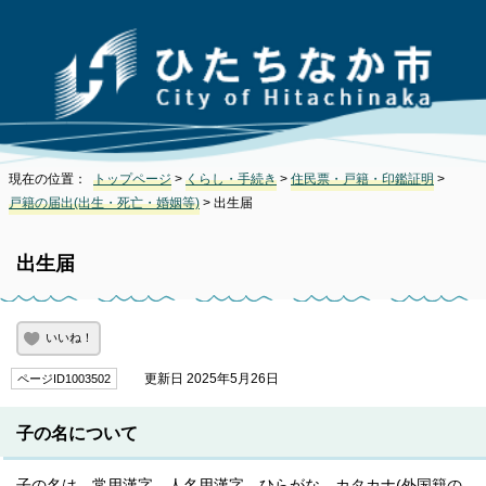
現在の位置：
トップページ
>
くらし・手続き
>
住民票・戸籍・印鑑証明
>
戸籍の届出(出生・死亡・婚姻等)
> 出生届
出生届
いいね！
更新日 2025年5月26日
ページID1003502
子の名について
子の名は、常用漢字、人名用漢字、ひらがな、カタカナ(外国籍の