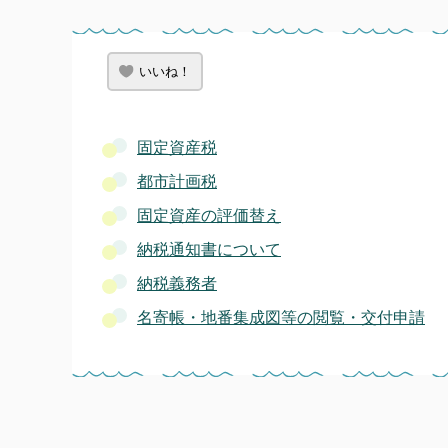
いいね！
固定資産税
都市計画税
固定資産の評価替え
納税通知書について
納税義務者
名寄帳・地番集成図等の閲覧・交付申請