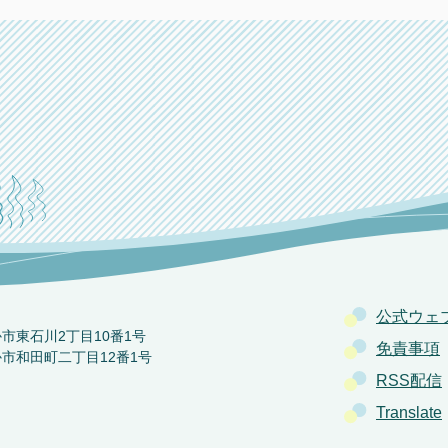
公式ウェ
か市東石川2丁目10番1号
免責事項
か市和田町二丁目12番1号
RSS配信
Translate