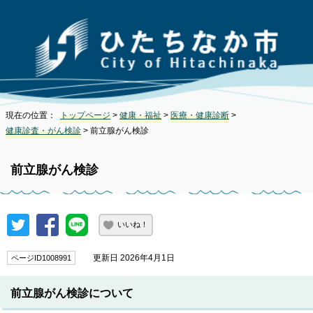
現在の位置：
トップページ
>
健康・福祉
>
医療・健康診断
>
健康診査・がん検診
> 前立腺がん検診
前立腺がん検診
いいね！
更新日 2026年4月1日
ページID1008991
前立腺がん検診について