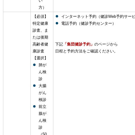
い
方）
【必須】
インターネット予約（健診Web予約サー
特定健康
電話予約（健診予約センター）
診査、ま
たは後期
高齢者健
下記
「集団健診予約」
のページから
康診査
日程と予約方法をご確認ください。
【選択】
肺が
ん検
診
大腸
がん
検診
前立
腺が
ん検
診
（50