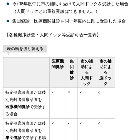
令和8年度中に市の補助を受けて人間ドックを受診した場合
（人間ドックとの重複受診はできません。）
集団健診・医療機関健診を同一年度内に既に受診した場合
【各種健康診査・人間ドック等受診可否一覧表】
表の幅を切り替える
医療機
集
市の補
市の補
関健診
団
助によ
助によ
健
る
る
診
人間ド
脳ドッ
ック
ク
特定健康診査または後
-
×
×
○
期高齢者健康診査を
医療機関健診
で受診す
る場合
特定健康診査または後
×
-
×
○
期高齢者健康診査を
集団健診
で受診する場