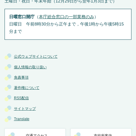
土曜日・祝日・年末年始（12月29日から翌年1月3日まで）
日曜窓口開庁
（
本庁総合窓口の一部業務のみ
）
日曜日 午前8時30分から正午まで，午後1時から午後5時15
分まで
公式ウェブサイトについて
個人情報の取り扱い
免責事項
著作権について
RSS配信
サイトマップ
Translate
交通アクセス
市役所案内