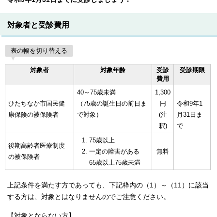
対象者と受診費用
表の幅を切り替える
対象者
対象年齢
受診
受診期限
費用
40～75歳未満
1,300
ひたちなか市国民健
（75歳の誕生日の前日ま
円
令和9年1
康保険の被保険者
で対象）
(注
月31日ま
釈)
で
75歳以上
後期高齢者医療制度
一定の障害がある
無料
の被保険者
65歳以上75歳未満
上記条件を満たす方であっても、下記枠内の（1）～（11）に該当
する方は、対象とはなりませんのでご注意ください。
【対象とならない方】