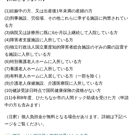
(1)妊娠中の方、又は出産後1年未満の産婦の方
(2)刑事施設、労役場、その他これらに準ずる施設に拘禁されてい
る方
(3)病院又は診療所に既に6か月以上継続して入院している方
(4)障害者支援施設に入所している方
(5)独立行政法人国立重度知的障害者総合施設のぞみの園の設置す
る施設に入所している方
(6)特別養護老人ホームに入所している方
(7)養護老人ホームに入所している方
(8)有料老人ホームに入居している方（一部を除く）
(9)介護老人保健施設、介護医療院に入所している方
(10)健診受診日時点で国民健康保険の資格がない方
(11)令和8年度、ひたちなか市の人間ドック助成を受けた方（申請
中の方も含みます）
（注釈）個人負担金が無料となる場合があります。詳細は下記ペ
ージをご覧ください。