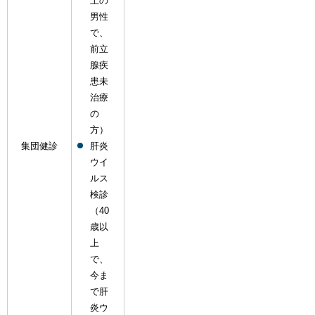
上の
男性
で、
前立
腺疾
患未
治療
の
方）
集団健診
肝炎
ウイ
ルス
検診
（40
歳以
上
で、
今ま
で肝
炎ウ