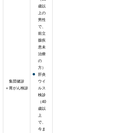
歳以
上の
男性
で、
前立
腺疾
患未
治療
の
方）
肝炎
集団健診
ウイ
＋胃がん検診
ルス
検診
（40
歳以
上
で、
今ま