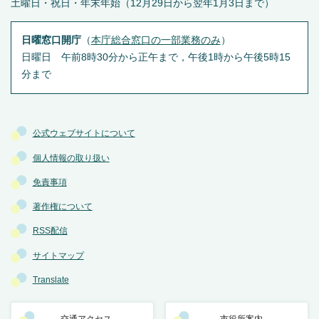
土曜日・祝日・年末年始（12月29日から翌年1月3日まで）
日曜窓口開庁
（
本庁総合窓口の一部業務のみ
）
日曜日 午前8時30分から正午まで，午後1時から午後5時15
分まで
公式ウェブサイトについて
個人情報の取り扱い
免責事項
著作権について
RSS配信
サイトマップ
Translate
交通アクセス
市役所案内