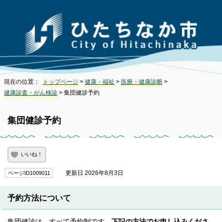
現在の位置：
トップページ
>
健康・福祉
>
医療・健康診断
>
健康診査・がん検診
> 集団健診予約
集団健診予約
いいね！
更新日 2026年8月3日
ページID1009011
予約方法について
集団健診は、すべて予約制です
。
下記の方法でお申し込みくださ