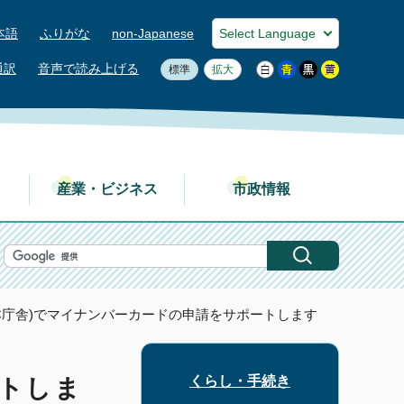
本語
ふりがな
non-Japanese
通訳
音声で読み上げる
標準
拡大
産業・ビジネス
市政情報
(本庁舎)でマイナンバーカードの申請をサポートします
くらし・手続き
ートしま