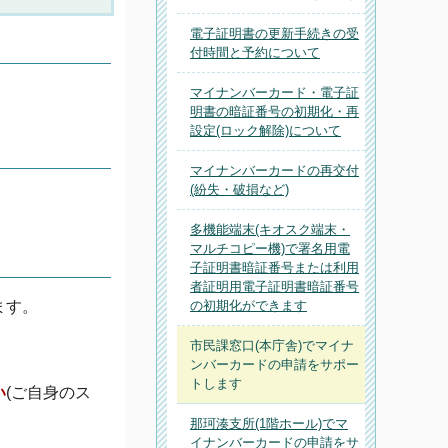
電子証明書の更新手続きの受
付時間と予約について
マイナンバーカード・電子証
明書の暗証番号の初期化・再
設定(ロック解除)について
マイナンバーカードの再交付
(紛失・破損など)
多機能端末(キオスク端末・
マルチコピー機)で署名用電
子証明書暗証番号または利用
者証明用電子証明書暗証番号
ます。
の初期化ができます
市民課窓口(本庁舎)でマイナ
ンバーカードの申請をサポー
トします
い
(ご自身のス
那珂湊支所(1階ホール)でマ
イナンバーカードの申請をサ