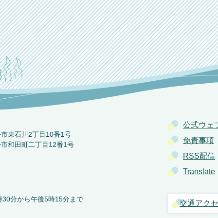
公式ウェ
か市東石川2丁目10番1号
免責事項
か市和田町二丁目12番1号
RSS配信
Translate
30分から午後5時15分まで
交通アク