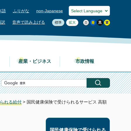
本語
ふりがな
non-Japanese
通訳
音声で読み上げる
標準
拡大
産業・ビジネス
市政情報
られる給付
> 国民健康保険で受けられるサービス 高額
国民健康保険で受けられる