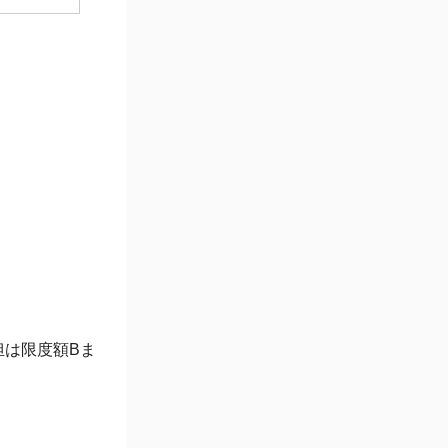
担は限度額Bま