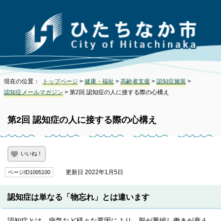
現在の位置：
トップページ
>
健康・福祉
>
高齢者支援
>
認知症施策
>
認知症メールマガジン
> 第2回 認知症の人に接する際の心構え
第2回 認知症の人に接する際の心構え
いいね！
更新日 2022年1月5日
ページID1005100
認知症は単なる「物忘れ」とは違います
認知症とは、病気など様々な要因により、脳が萎縮し働きが衰え