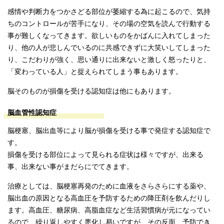
感情や判断力をつかさどる部位が萎縮する為に起こるので、気持
ちのコントロールが苦手になり、その場の空気を読んで行動する
事が難しくなってきます。欲しいものをかばんに入れてしまった
り、他の人が悲しんでいるのに共感できずに大笑いしてしまった
り、こだわりが強く、思い通りに出来ないと激しく怒ったりと、
「変わっている人」と捉えられてしまう事もあります。
脳そのものが損傷を受ける認知症は他にもあります。
脳血管性認知症
脳梗塞、脳出血等により脳が損傷を受ける事で発症する認知症で
す。
損傷を受ける部位によって見られる症状は様々ですが、出来る
事、出来ない事がまだらにでてきます。
治療としては、脳梗塞再発のために血液をさらさらにする薬や、
脳出血の原因となる高血圧を予防するための降圧剤を飲んだりし
ます。高血圧、糖尿病、高脂血症など生活習慣病が元になってい
るので、繰り返しやすく悪化し易いですが、その反面、予防でき