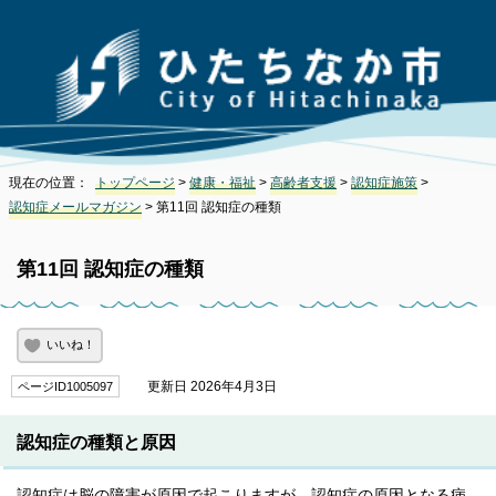
現在の位置：
トップページ
>
健康・福祉
>
高齢者支援
>
認知症施策
>
認知症メールマガジン
> 第11回 認知症の種類
第11回 認知症の種類
いいね！
更新日 2026年4月3日
ページID1005097
認知症の種類と原因
認知症は脳の障害が原因で起こりますが、認知症の原因となる病