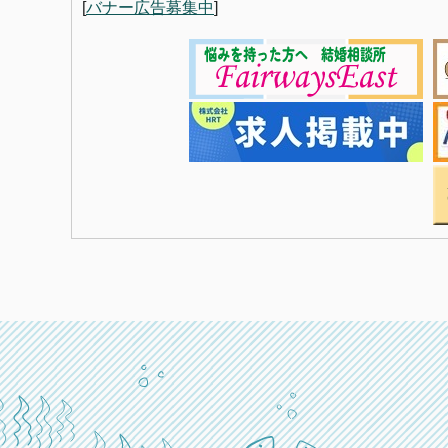
[
バナー広告募集中
]