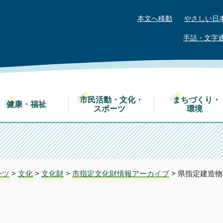
本文へ移動
やさしい日
手話・文字
市民活動・文化・
まちづくり・
健康・福祉
スポーツ
環境
ーツ
>
文化
>
文化財
>
市指定文化財情報アーカイブ
> 県指定建造物