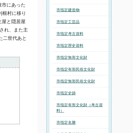
敷市にあった
市指定建造物
利根村に移り
主屋と隠居屋
市指定工芸品
見され、また主
市指定考古資料
た二世代あと
市指定歴史資料
市指定無形文化財
市指定有形民俗文化財
市指定無形民俗文化財
市指定史跡
市指定有形文化財（考古資
料）
市指定名勝