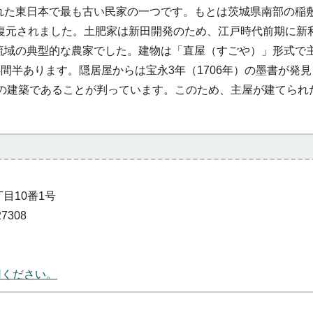
れた東日本で最も古い民家の一つです。もとは茨城県南部の稲
築復元されました。土肥家は新田開発のため、江戸時代前期に新
流域の典型的な農家でした。建物は「直屋（すごや）」形式で
4間半あります。隠居屋からは宝永3年（1706年）の墨書が発
ばの建築であることが判っています。このため、主屋が建てられ
丁目10番1号
7308
用ください。