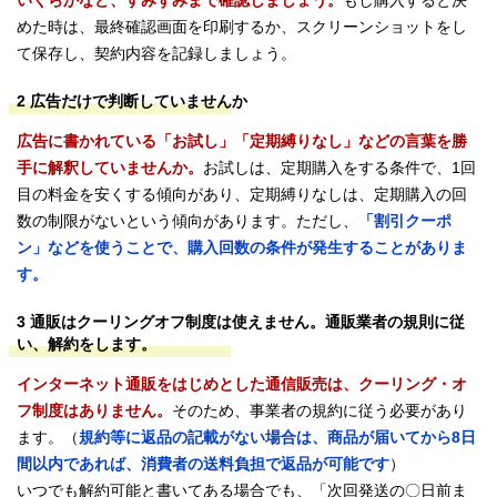
いくらかなど、すみずみまで確認しましょう。
もし購入すると決
めた時は、最終確認画面を印刷するか、スクリーンショットをし
て保存し、契約内容を記録しましょう。
2 広告だけで判断していませんか
広告に書かれている「お試し」「定期縛りなし」などの言葉を勝
手に解釈していませんか。
お試しは、定期購入をする条件で、1回
目の料金を安くする傾向があり、定期縛りなしは、定期購入の回
数の制限がないという傾向があります。ただし、
「割引クーポ
ン」などを使うことで、購入回数の条件が発生することがありま
す。
3 通販はクーリングオフ制度は使えません。通販業者の規則に従
い、解約をします。
インターネット通販をはじめとした通信販売は、クーリング・オ
フ制度はありません。
そのため、事業者の規約に従う必要があり
ます。（
規約等に返品の記載がない場合は、商品が届いてから8日
間以内であれば、消費者の送料負担で返品が可能です
）
いつでも解約可能と書いてある場合でも、「次回発送の〇日前ま