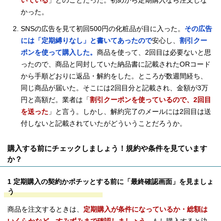
いている
」とのことだった。初めから定期購入なら注文しな
かった。
SNSの広告を見て初回500円の化粧品が目に入った。
その広告
には「定期縛りなし」と書いてあったので
安心し、
割引クー
ポンを使って購入した。
商品を使って、2回目は必要ないと思
ったので、商品と同封していた納品書に記載されたORコード
から手順どおりに返品・解約をした。ところが数週間経ち、
同じ商品が届いた。そこには2回目分と記載され、金額が3万
円と高額だ。業者は「
割引クーポンを使っているので、2回目
を送った
」と言う。しかし、解約完了のメールには2回目は送
付しないと記載されていたがどういうことだろうか。
購入する前にチェックしましょう！規約や条件を見ています
か？
1 定期購入の契約かポチッとする前に「最終確認画面」を見ましょ
う
商品を注文するときは、
定期購入が条件になっているか・総額は