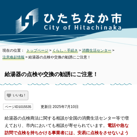
現在の位置：
トップページ
>
くらし・手続き
>
消費生活センター
>
注意喚起情報
> 給湯器の点検や交換の勧誘にご注意！
給湯器の点検や交換の勧誘にご注意！
いいね！
更新日 2025年7月10日
ページID1015535
給湯器の点検商法に関する相談が全国の消費生活センター等で増
えており、市内においても相談が寄せられています。
電話や急な
訪問で点検を持ちかける事業者には、安易に点検をさせないよう