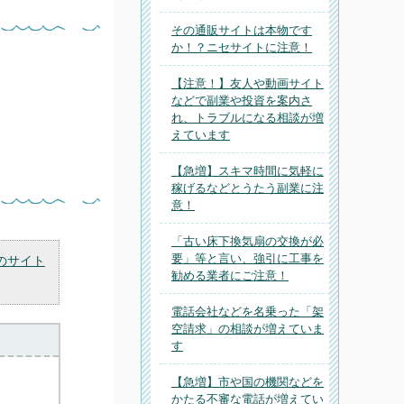
その通販サイトは本物です
か！？ニセサイトに注意！
【注意！】友人や動画サイト
などで副業や投資を案内さ
れ、トラブルになる相談が増
えています
【急増】スキマ時間に気軽に
稼げるなどとうたう副業に注
意！
「古い床下換気扇の交換が必
要」等と言い、強引に工事を
のサイト
勧める業者にご注意！
電話会社などを名乗った「架
空請求」の相談が増えていま
す
【急増】市や国の機関などを
かたる不審な電話が増えてい