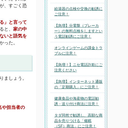
が、すごく恐
給湯器の点検や交換の勧誘に
ご注意！
る」と言って
【急増】分電盤（ブレーカ
ると、
家の中
ー）の無料点検をしますとい
ないと語気を
う電話勧誘にご注意！
かった。
オンラインゲームの課金トラ
ブルに注意！
【急増！】ニセ電話詐欺にご
注意ください
りましょう。
【急増】インターネット通販
の「定期購入」にご注意！
健康食品や海産物の電話勧
誘・送り付け商法に注意！
名や担当者の
タダ同然で勧誘し、高額な商
品を売りつける「催眠
（SF）商法」にご注意！