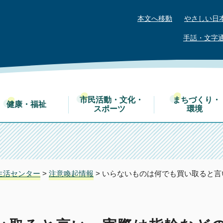
本文へ移動
やさしい日
手話・文字
市民活動・文化・
まちづくり・
健康・福祉
スポーツ
環境
生活センター
>
注意喚起情報
> いらないものは何でも買い取ると