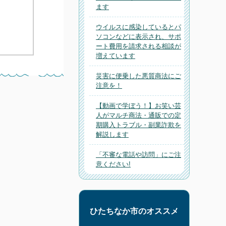
ます
ウイルスに感染しているとパ
ソコンなどに表示され、サポ
ート費用を請求される相談が
増えています
災害に便乗した悪質商法にご
注意を！
【動画で学ぼう！】お笑い芸
人がマルチ商法・通販での定
期購入トラブル・副業詐欺を
解説します
「不審な電話や訪問」にご注
意ください!
ひたちなか市のオススメ