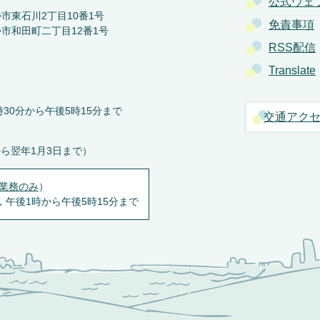
公式ウェ
か市東石川2丁目10番1号
免責事項
か市和田町二丁目12番1号
RSS配信
Translate
30分から午後5時15分まで
交通アク
から翌年1月3日まで）
業務のみ
）
，午後1時から午後5時15分まで