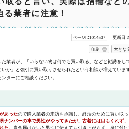
い取ると言い、実際は指輪など
迫る業者に注意！
更新日 20
ページID1014537
大きな
印刷
した業者が、「いらない物は何でも買い取る」などと勧誘をし
ないか」と強引に買い取りさせられたという相談が増えていま
センターにご相談ください。
があった
ので購入業者の来訪を承諾し、終活のために買い取っ
県ナンバーの車で男性がやってきたが、古着には目もくれず、
れた。
貴金属はないと男性に伝えても引き下がらず、身に付け