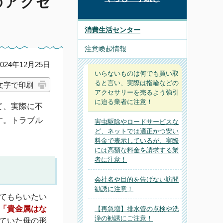
のアクセ
消費生活センター
注意喚起情報
24年12月25日
いらないものは何でも買い取
ると言い、実際は指輪などの
文字で印刷
アクセサリーを売るよう強引
に迫る業者に注意！
て、実際に不
す。トラブル
害虫駆除やロードサービスな
ど、ネットでは適正かつ安い
料金で表示しているが、実際
には高額な料金を請求する業
者に注意！
会社名や目的を告げない訪問
勧誘に注意！
てもらいたい
「貴金属はな
【再急増】排水管の点検や洗
浄の勧誘にご注意！
ていた母の形